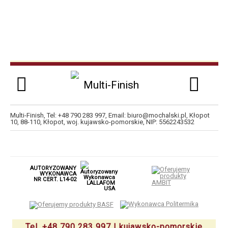
Multi-Finish
, Tel:
+48 790 283 997
, Email:
biuro@mochalski.pl
,
Kłopot
10
,
88-110
,
Kłopot
,
woj. kujawsko-pomorskie
,
NIP:
5562243532
AUTORYZOWANY
WYKONAWCA
NR CERT. L14-02
Tel. +48 790 283 997 | kujawsko-pomorskie