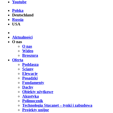
Youtube
Polska
Deutschland
Russia
USA
Aktualności
O nas
O nas
Wideo
Broszura
Oferta
Poddasza
Ściany
Elewacje
Posadzki
Fundamenty
Dachy
Obiekty użytkowe
Akustyka
Polimocznik
Technologia Stucanet – tynki i zabudowa
Projekty unijne