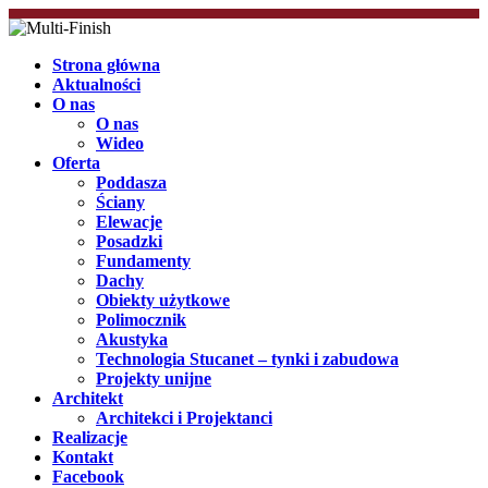
Strona główna
Aktualności
O nas
O nas
Wideo
Oferta
Poddasza
Ściany
Elewacje
Posadzki
Fundamenty
Dachy
Obiekty użytkowe
Polimocznik
Akustyka
Technologia Stucanet – tynki i zabudowa
Projekty unijne
Architekt
Architekci i Projektanci
Realizacje
Kontakt
Facebook