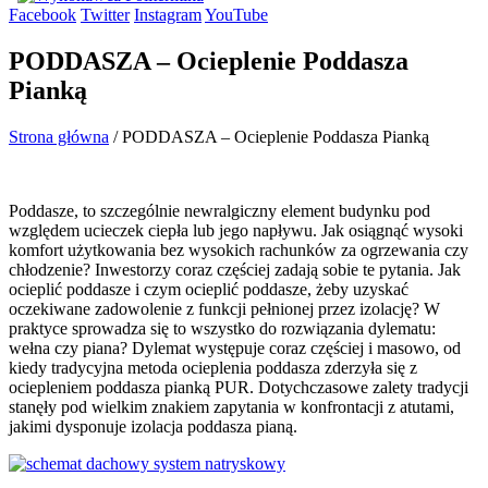
Facebook
Twitter
Instagram
YouTube
PODDASZA – Ocieplenie Poddasza
Pianką
Strona główna
/
PODDASZA – Ocieplenie Poddasza Pianką
Poddasze, to szczególnie newralgiczny element budynku pod
względem ucieczek ciepła lub jego napływu. Jak osiągnąć wysoki
komfort użytkowania bez wysokich rachunków za ogrzewania czy
chłodzenie? Inwestorzy coraz częściej zadają sobie te pytania. Jak
ocieplić poddasze i czym ocieplić poddasze, żeby uzyskać
oczekiwane zadowolenie z funkcji pełnionej przez izolację? W
praktyce sprowadza się to wszystko do rozwiązania dylematu:
wełna czy piana? Dylemat występuje coraz częściej i masowo, od
kiedy tradycyjna metoda ocieplenia poddasza zderzyła się z
ociepleniem poddasza pianką PUR. Dotychczasowe zalety tradycji
stanęły pod wielkim znakiem zapytania w konfrontacji z atutami,
jakimi dysponuje izolacja poddasza pianą.