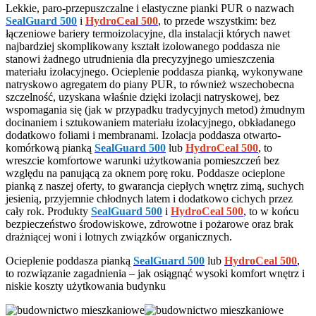
Lekkie, paro-przepuszczalne i elastyczne pianki PUR o nazwach
SealGuard 500
i
HydroCeal 500
, to przede wszystkim: bez
łączeniowe bariery termoizolacyjne, dla instalacji których nawet
najbardziej skomplikowany kształt izolowanego poddasza nie
stanowi żadnego utrudnienia dla precyzyjnego umieszczenia
materiału izolacyjnego. Ocieplenie poddasza pianką, wykonywane
natryskowo agregatem do piany PUR, to również wszechobecna
szczelność, uzyskana właśnie dzięki izolacji natryskowej, bez
wspomagania się (jak w przypadku tradycyjnych metod) żmudnym
docinaniem i sztukowaniem materiału izolacyjnego, obkładanego
dodatkowo foliami i membranami. Izolacja poddasza otwarto-
komórkową pianką
SealGuard 500
lub
HydroCeal 500
, to
wreszcie komfortowe warunki użytkowania pomieszczeń bez
względu na panującą za oknem porę roku. Poddasze ocieplone
pianką z naszej oferty, to gwarancja ciepłych wnętrz zimą, suchych
jesienią, przyjemnie chłodnych latem i dodatkowo cichych przez
cały rok. Produkty
SealGuard 500
i
HydroCeal 500
, to w końcu
bezpieczeństwo środowiskowe, zdrowotne i pożarowe oraz brak
drażniącej woni i lotnych związków organicznych.
Ocieplenie poddasza pianką
SealGuard 500
lub
HydroCeal 500
,
to rozwiązanie zagadnienia – jak osiągnąć wysoki komfort wnętrz i
niskie koszty użytkowania budynku