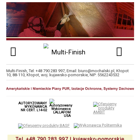
Multi-Finish
, Tel:
+48 790 283 997
, Email:
biuro@mochalski.pl
,
Kłopot
10
,
88-110
,
Kłopot
,
woj. kujawsko-pomorskie
,
NIP:
5562243532
AUTORYZOWANY
WYKONAWCA
NR CERT. L14-02
Tel. +48 790 283 997 | kujawsko-pomorskie